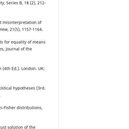
ty, Series B, 18 (2), 212-
t misinterpretation of
iew, 21(5), 1157-1164.
sts for equality of means
s, Journal of the
n (4th Ed.). London. UK:
istical hypotheses (3rd.
.
s-Fisher distributions,
ust solution of the