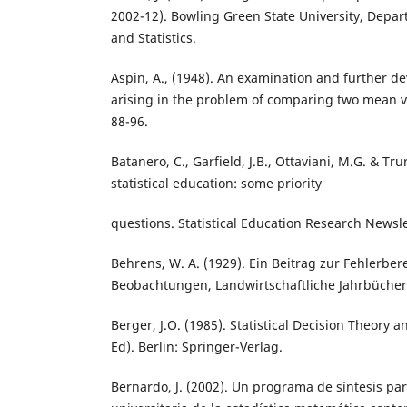
2002-12). Bowling Green State University, Depa
and Statistics.
Aspin, A., (1948). An examination and further d
arising in the problem of comparing two mean va
88-96.
Batanero, C., Garfield, J.B., Ottaviani, M.G. & Tru
statistical education: some priority
questions. Statistical Education Research Newslet
Behrens, W. A. (1929). Ein Beitrag zur Fehlerb
Beobachtungen, Landwirtschaftliche Jahrbücher,
Berger, J.O. (1985). Statistical Decision Theory 
Ed). Berlin: Springer-Verlag.
Bernardo, J. (2002). Un programa de síntesis pa