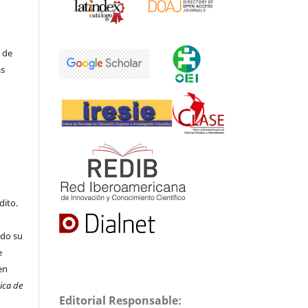
 de
as
dito.
ado su
e
en
nica de
Editorial Responsable: