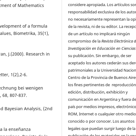
considere apropiada. Los artículos so
rtment of Mathematics
responsabilidad exclusiva de los auto
no necesariamente representan la op
evelopment of a formula
de la revista, ni de su editor. La recep
lues, Biometrika, 35(1),
de un artículo no implicará ningún
compromiso de la
Revista Electrónica 
Investigación en Educación en Ciencias
ran, J.(2000). Research in
su publicación. Sin embargo, de ser
aceptado los autores cederán sus de
patrimoniales a la Universidad Nacion
ter, 1(2),2-6.
Centro de la Provincia de Buenos Aire
los fines pertinentes de reproducción
erechnung bei wenigen
edición, distribución, exhibición y
 68, 807-837.
comunicación en Argentina y fuera de
país por medios impresos, electrónico
and Bayesian Analysis, (2nd
ROM, Internet o cualquier otro medi
conocido o por conocer. Los asuntos
legales que puedan surgir luego de la
ra la enseñanza
publicación de los materiales en la rev