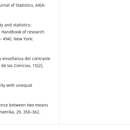
nal of Statistics, 64(A-
y and statistics:
), Handbook of research
– 494). New York:
e y enseñanza del contraste
de las Ciencias, 15(2),
lity with unequal
ference between two means
metrika, 29, 350–362.