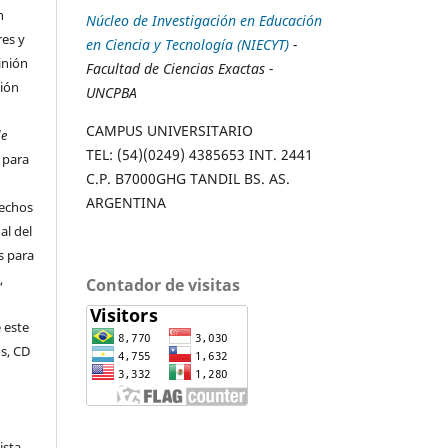
n
Núcleo de Investigación en Educación
res y
en Ciencia y Tecnología (NIECYT)
-
inión
Facultad de Ciencias Exactas -
ción
UNCPBA
CAMPUS UNIVERSITARIO
de
TEL: (54)(0249) 4385653 INT. 2441
para
C.P. B7000GHG TANDIL BS. AS.
ARGENTINA
rechos
al del
s para
,
Contador de visitas
 este
s, CD
o
ista