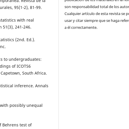
emporánea. Revista de la
son responsabilidad total de los autor
rales, 95(1-2), 81-99.
Cualquier artículo de esta revista se 
atistics with real
usar y citar siempre que se haga refer
n 51(3), 241-246.
a él correctamente.
tistics (2nd. Ed.).
nc.
ics to undergraduates:
dings of ICOTS6
 Capetown, South Africa.
atistical inference. Annals
 with possibly unequal
of Behrens test of