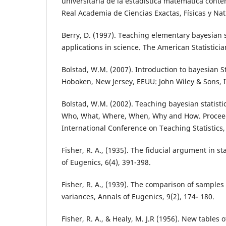
universitaria de la estadística matemática cont
Real Academia de Ciencias Exactas, Físicas y Natu
Berry, D. (1997). Teaching elementary bayesian st
applications in science. The American Statisticia
Bolstad, W.M. (2007). Introduction to bayesian Sta
Hoboken, New Jersey, EEUU: John Wiley & Sons, I
Bolstad, W.M. (2002). Teaching bayesian statist
Who, What, Where, When, Why and How. Procee
International Conference on Teaching Statistics,
Fisher, R. A., (1935). The fiducial argument in st
of Eugenics, 6(4), 391-398.
Fisher, R. A., (1939). The comparison of samples
variances, Annals of Eugenics, 9(2), 174- 180.
Fisher, R. A., & Healy, M. J.R (1956). New tables 